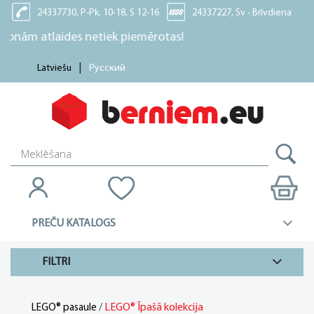
24337730, P-Pk. 10-18, S 12-16
24337227, Sv - Brīvdiena
atlaides netiek piemērotas!
Latviešu
Русский
PREČU KATALOGS
FILTRI
/
LEGO® Īpašā kolekcija
LEGO® pasaule