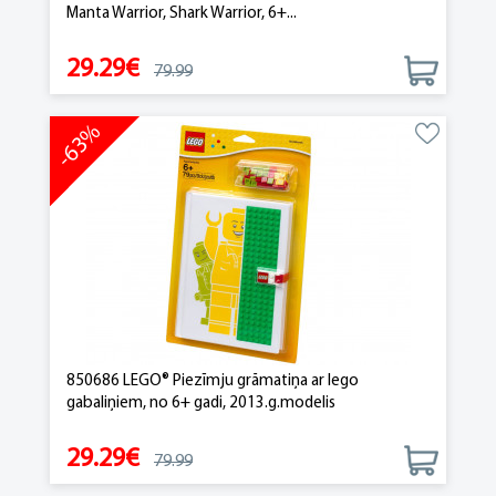
Manta Warrior, Shark Warrior, 6+...
29.29€
79.99
-63%
850686 LEGO® Piezīmju grāmatiņa ar lego
gabaliņiem, no 6+ gadi, 2013.g.modelis
29.29€
79.99