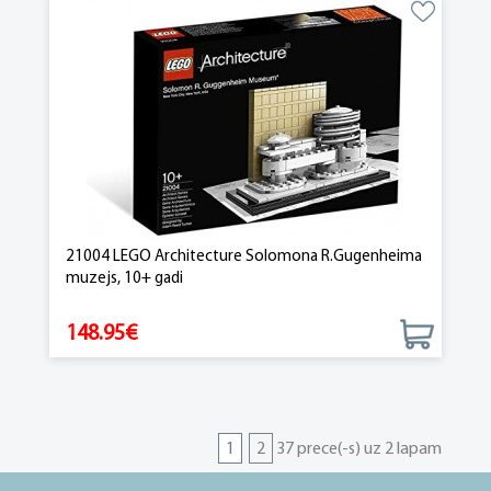
21004 LEGO Architecture Solomona R.Gugenheima
muzejs, 10+ gadi
148.95€
1
2
37 prece(-s) uz 2 lapam