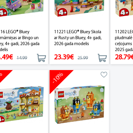
16 LEGO® Bluey
11221 LEGO® Bluey Skola
11202 LE
māmiņas ar Bingo un
ar Rusty un Bluey, 4+ gadi,
pludmalē
ey, 4+ gadi, 2026 gada
2026 gada modelis
ceļojums 
elis
2025 gada
.49€
23.39€
28.79
14.99
25.99
0%
-10%