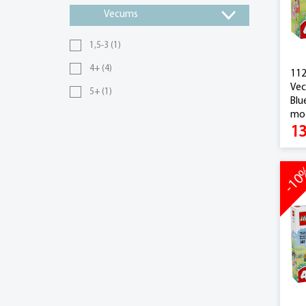
Vecums
1,5-3
(1)
4+
(4)
112
Vec
5+
(1)
Blu
mod
13
-1