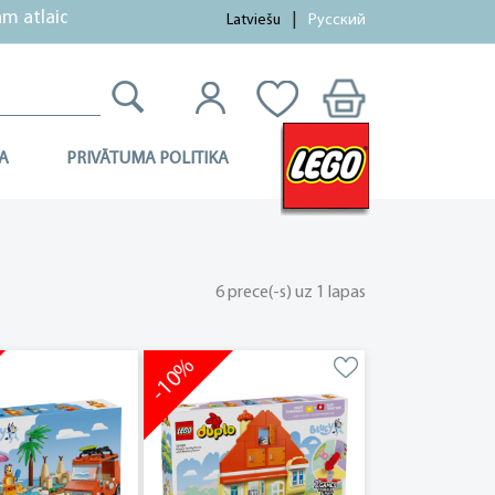
tlaides netiek piemērotas!
Latviešu
Русский
A
PRIVĀTUMA POLITIKA
6 prece(-s) uz 1 lapas
-10%