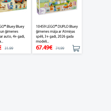
GO® Bluey Bluey
10459 LEGO® DUPLO Bluey
 un ģimenes
ģimenes māja ar Atmiņas
ar auto, 4+ gadi,
spēli, 3+ gadi, 2026 gada
...
modeli...
€
67.49€
31.99
74.99