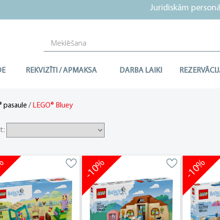
Juridiskām personām a
DE
REKVIZĪTI / APMAKSA
DARBA LAIKI
REZERVĀCIJ
/
LEGO® Bluey
 pasaule
t:
0%
-10%
-10%