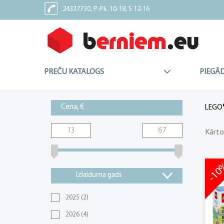
24337730, P-Pk. 10-18, S 12-16
24337227, Sv - Brīvdiena
PREČU KATALOGS
PIEGĀ
Cena, €
LEGO®
Kārto
-1
Izlaiduma gads
2025
(2)
2026
(4)