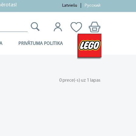
rotas!
Latviešu
Русский
A
PRIVĀTUMA POLITIKA
0 prece(-s) uz 1 lapas