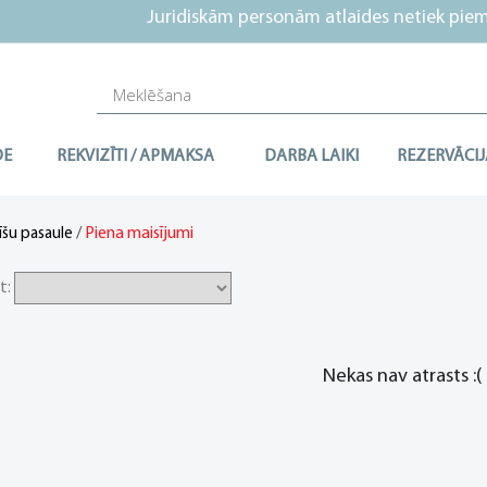
Juridiskām personām atlaides netiek piemē
DE
REKVIZĪTI / APMAKSA
DARBA LAIKI
REZERVĀCIJ
/
Piena maisījumi
īšu pasaule
t:
Nekas nav atrasts :(