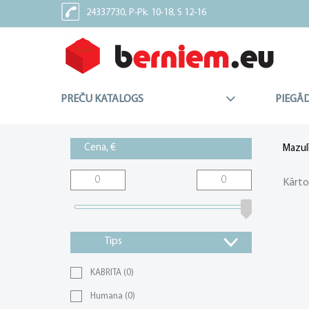
24337730, P-Pk. 10-18, S 12-16
24337227, Sv - Brīvdiena
PREČU KATALOGS
PIEGĀ
Cena, €
Mazul
Kārto
Tips
KABRITA
(0)
Humana
(0)