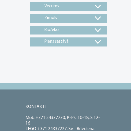
Vecums
Zīmols
Bio/eko
Piens sastāvā
KONTAKTI
Mob.+371 24337730, P-Pk. 10-18, S 12-
16
LEGO +371 24337227, Sv - Brīvdiena