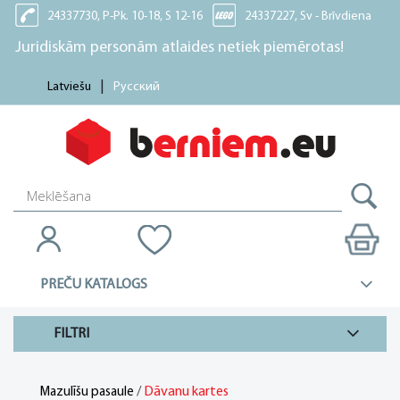
24337730, P-Pk. 10-18, S 12-16
24337227, Sv - Brīvdiena
Juridiskām personām atlaides netiek piemērotas!
Latviešu
Русский
PREČU KATALOGS
FILTRI
/
Dāvanu kartes
Mazulīšu pasaule