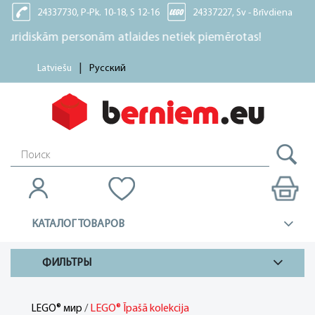
24337730, P-Pk. 10-18, S 12-16
24337227, Sv - Brīvdiena
skām personām atlaides netiek piemērotas!
Latviešu
Русский
КАТАЛОГ ТОВАРОВ
ФИЛЬТРЫ
/
LEGO® Īpašā kolekcija
LEGO® мир