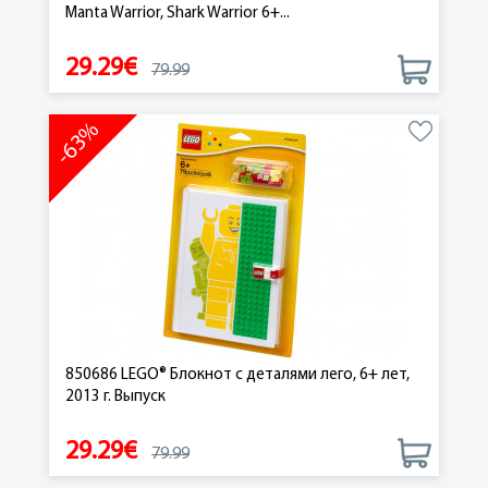
Manta Warrior, Shark Warrior 6+...
29.29€
79.99
-63%
850686 LEGO® Блокнот с деталями лего, 6+ лет,
2013 г. Выпуск
29.29€
79.99