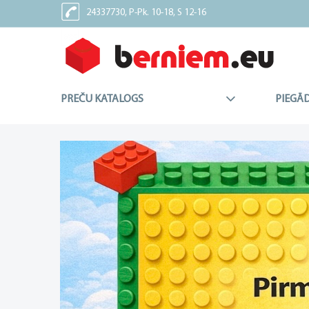
24337730, P-Pk. 10-18, S 12-16
24337227, Sv - Brīvdiena
PREČU KATALOGS
PIEGĀ