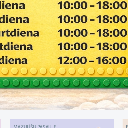
MAZULĪŠU PASAULE