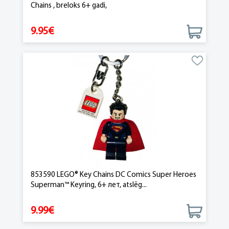
Chains , breloks 6+ gadi,
9.95€
853590 LEGO® Key Chains DC Comics Super Heroes
Superman™ Keyring, 6+ лет, atslēg...
9.99€