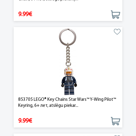
9.99€
853705 LEGO® Key Chains Star Wars™ Y-Wing Pilot™
Keyring, 6+ лет, atslēgu piekar...
9.99€