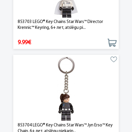
853703 LEGO® Key Chains Star Wars™ Director
Krennic™ Keyring, 6+ лет, atslēgu pi...
9.99€
853704 LEGO® Key Chains Star Wars™ Jyn Erso™ Key
Chain, 6+ лет, atslēgu piekariņ...