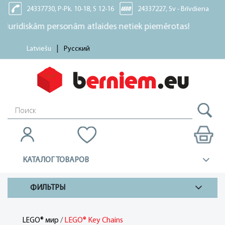
24337730, P-Pk. 10-18, S 12-16
24337227, Sv - Brīvdiena
diskām personām atlaides netiek piemērotas!
Latviešu
Русский
КАТАЛОГ ТОВАРОВ
ФИЛЬТРЫ
/
LEGO® Key Chains
LEGO® мир